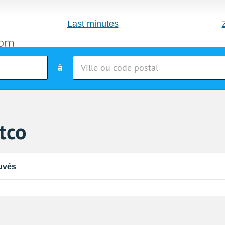
Last minutes
à
tco
uvés