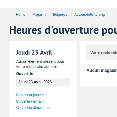
Home
›
Magasin
›
Belgique
›
Automobile-tuning
Heures d'ouverture po
Jeudi 23 Avril
Votre recherch
Aucun élément présent pour
votre recherche actuelle
Aucun magasin
Ouvert le
août
2026
Ouvert aujourd'hui
Ouverte demain
Di
Lu
Ma
Me
Je
Ve
Ouvert le dimanche
26
27
28
29
30
31