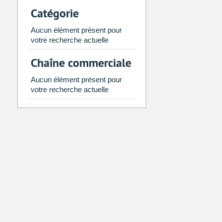
2
3
4
5
6
7
Catégorie
9
10
11
12
13
14
Aucun élément présent pour
16
17
18
19
20
21
votre recherche actuelle
23
24
25
26
27
28
Chaîne commerciale
30
31
1
2
3
4
Aucun élément présent pour
votre recherche actuelle
Aujourd'hui
Vider