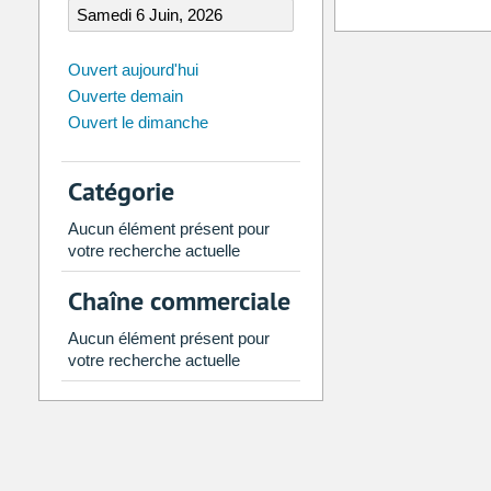
août
2026
Ouvert aujourd'hui
Ouverte demain
Di
Lu
Ma
Me
Je
Ve
Ouvert le dimanche
26
27
28
29
30
31
2
3
4
5
6
7
Catégorie
9
10
11
12
13
14
Aucun élément présent pour
16
17
18
19
20
21
votre recherche actuelle
23
24
25
26
27
28
Chaîne commerciale
30
31
1
2
3
4
Aucun élément présent pour
votre recherche actuelle
Aujourd'hui
Vider