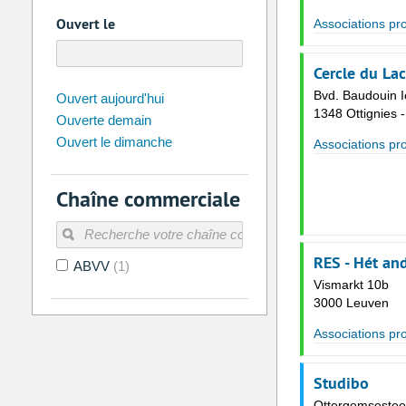
Ouvert le
Associations pr
Cercle du Lac
août
Bvd. Baudouin I
2026
Ouvert aujourd'hui
1348 Ottignies 
Ouverte demain
Di
Lu
Ma
Me
Je
Ve
Ouvert le dimanche
Associations pr
26
27
28
29
30
31
2
3
4
5
6
7
Chaîne commerciale
9
10
11
12
13
14
16
17
18
19
20
21
RES - Hét and
ABVV
(1)
23
24
25
26
27
28
Vismarkt 10b
30
31
1
2
3
4
3000 Leuven
Associations pr
Aujourd'hui
Vider
Studibo
Ottergemsestee