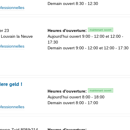
Demain ouvert 8:30 - 12:30
ofessionnelles
er 23
Heures d'ouverture:
maintenant ouvert
- Louvain la Neuve
Aujourd'hui ouvert 9:00 - 12:00 et 12:00 -
Sa
17:30
ofessionnelles
1
Demain ouvert 9:00 - 12:00 et 12:00 - 17:30
8
15
22
ere geld !
29
Heures d'ouverture:
maintenant ouvert
5
Aujourd'hui ouvert 8:00 - 18:00
Demain ouvert 8:00 - 17:00
ofessionnelles
nweg-Zuid 808/b214
Heures d'ouverture: