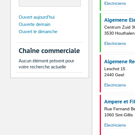
Electriciens
août
2026
Ouvert aujourd'hui
Algemene Ele
Ouverte demain
Di
Lu
Ma
Me
Je
Ve
Centrum Zuid 3
Ouvert le dimanche
26
27
28
29
30
31
3530 Houthalen
2
3
4
5
6
7
Electriciens
Chaîne commerciale
9
10
11
12
13
14
Algemene Re
Aucun élément présent pour
16
17
18
19
20
21
votre recherche actuelle
Leschot 15
23
24
25
26
27
28
2440 Geel
30
31
1
2
3
4
Electriciens
Aujourd'hui
Vider
Ampere et Fi
Rue Fernand Be
1060 Sint-Gillis
Electriciens