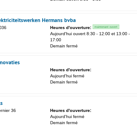
ktriciteitswerken Hermans bvba
Sa
036
Heures d'ouverture:
maintenant ouvert
1
Aujourd'hui ouvert 8:30 - 12:00 et 13:00 -
17:00
8
Demain fermé
15
novaties
22
Heures d'ouverture:
29
Aujourd'hui fermé
Demain fermé
5
ls
rnier 36
Heures d'ouverture:
Aujourd'hui fermé
Demain fermé