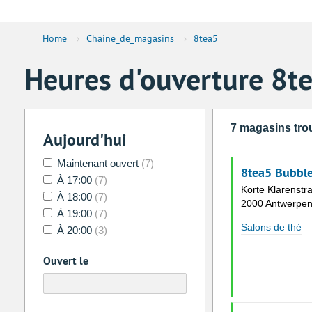
Home
›
Chaine_de_magasins
›
8tea5
Heures d'ouverture 8t
7 magasins tro
Aujourd'hui
Maintenant ouvert
(7)
8tea5 Bubble
À 17:00
(7)
Korte Klarenstr
À 18:00
(7)
2000 Antwerpe
À 19:00
(7)
Salons de thé
À 20:00
(3)
Ouvert le