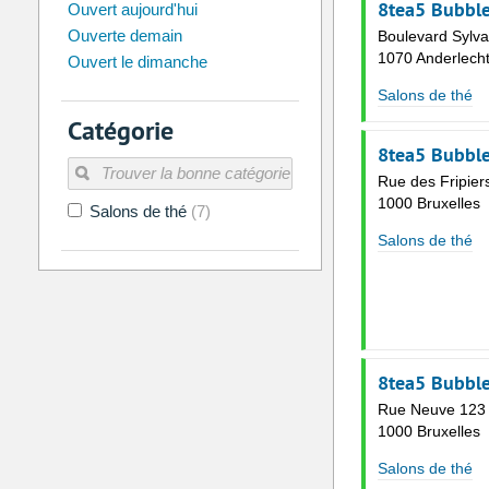
août
8tea5 Bubble
2026
Ouvert aujourd'hui
Ouverte demain
Boulevard Sylva
Di
Lu
Ma
Me
Je
Ve
1070 Anderlech
Ouvert le dimanche
26
27
28
29
30
31
Salons de thé
2
3
4
5
6
7
Catégorie
9
10
11
12
13
14
8tea5 Bubble 
16
17
18
19
20
21
Rue des Fripier
1000 Bruxelles
Salons de thé
(7)
23
24
25
26
27
28
Salons de thé
30
31
1
2
3
4
Aujourd'hui
Vider
8tea5 Bubble
Rue Neuve 123
1000 Bruxelles
Salons de thé