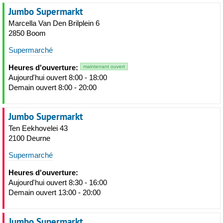
Jumbo Supermarkt
Marcella Van Den Brilplein 6
2850 Boom
Supermarché
Heures d'ouverture:
maintenant ouvert
Aujourd'hui ouvert 8:00 - 18:00
Demain ouvert 8:00 - 20:00
Jumbo Supermarkt
Ten Eekhovelei 43
2100 Deurne
Supermarché
Heures d'ouverture:
Aujourd'hui ouvert 8:30 - 16:00
Demain ouvert 13:00 - 20:00
Jumbo Supermarkt