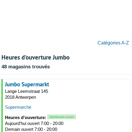
Catégories A-Z
Heures d'ouverture Jumbo
48 magasins trouvés
Jumbo Supermarkt
Lange Leemstraat 145
2018 Antwerpen
Supermarché
Heures d'ouverture:
maintenant ouvert
Aujourd'hui ouvert 7:00 - 20:00
Demain ouvert 7:00 - 20:00