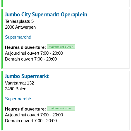
Jumbo City Supermarkt Operaplein
Teniersplaats 5
2000 Antwerpen
Supermarché
Heures d'ouverture:
maintenant ouvert
Aujourd'hui ouvert 7:00 - 20:00
Demain ouvert 7:00 - 20:00
Jumbo Supermarkt
Vaartstraat 132
2490 Balen
Supermarché
Heures d'ouverture:
maintenant ouvert
Aujourd'hui ouvert 7:00 - 20:00
Demain ouvert 7:00 - 20:00