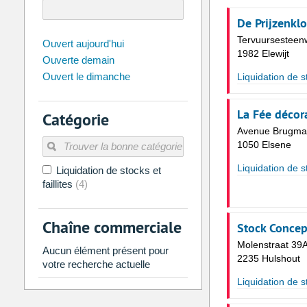
De Prijzenkl
Tervuursesteen
août
2026
Ouvert aujourd'hui
1982 Elewijt
Ouverte demain
Di
Lu
Ma
Me
Je
Ve
Ouvert le dimanche
Liquidation de st
26
27
28
29
30
31
2
3
4
5
6
7
La Fée décor
Catégorie
9
10
11
12
13
14
Avenue Brugma
1050 Elsene
16
17
18
19
20
21
Liquidation de st
Liquidation de stocks et
23
24
25
26
27
28
faillites
(4)
30
31
1
2
3
4
Chaîne commerciale
Stock Concep
Aujourd'hui
Vider
Molenstraat 39
Aucun élément présent pour
2235 Hulshout
votre recherche actuelle
Liquidation de st