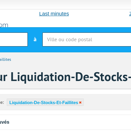
Last minutes
à
illites
r Liquidation-De-Stocks-E
e:
Liquidation-De-Stocks-Et-Faillites
uvés