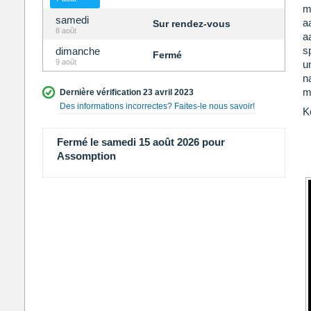
m
samedi
a
Sur rendez-vous
8 août
a
s
dimanche
Fermé
9 août
u
n
m
Dernière vérification 23 avril 2023
Des informations incorrectes? Faites-le nous savoir!
K
Fermé le samedi 15 août 2026 pour
Assomption