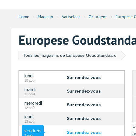
Home
›
Magasin
›
Aartselaar
›
Or-argent
›
Europese G
Europese Goudstandaa
Tous les magasins de Europese GoudStandaard
lundi
Sur rendez-vous
10 août
mardi
Sur rendez-vous
11 août
mercredi
Sur rendez-vous
12 août
jeudi
Sur rendez-vous
13 août
E
vendredi
Sur rendez-vous
a
7 août