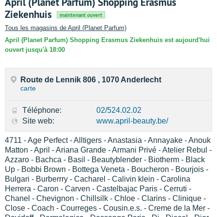
April (Planet Parfum) Shopping Erasmus
Ziekenhuis
maintenant ouvert
Tous les magasins de April (Planet Parfum)
April (Planet Parfum) Shopping Erasmus Ziekenhuis est aujourd'hui
ouvert jusqu'à 18:00
Route de Lennik 806 , 1070 Anderlecht
carte
Téléphone:
02/524.02.02
Site web:
www.april-beauty.be/
4711 - Age Perfect - Alltigers - Anastasia - Annayake - Anouk
Matton - April - Ariana Grande - Armani Privé - Atelier Rebul -
Azzaro - Bachca - Basil - Beautyblender - Biotherm - Black
Up - Bobbi Brown - Bottega Veneta - Boucheron - Bourjois -
Bulgari - Burberrry - Cacharel - Calivin klein - Carolina
Herrera - Caron - Carven - Castelbajac Paris - Cerruti -
Chanel - Chevignon - Chillsilk - Chloe - Clarins - Clinique -
Close - Coach - Courreges - Cousin.e.s. - Creme de la Mer -