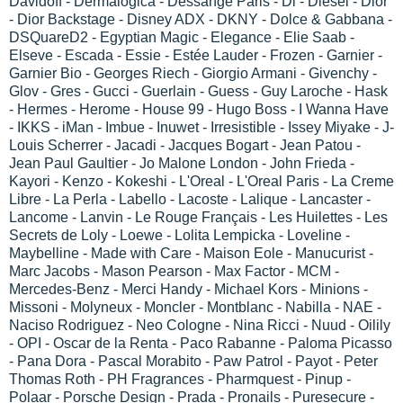
Davidoff - Dermalogica - Dessange Paris - Di - Diesel - Dior
- Dior Backstage - Disney ADX - DKNY - Dolce & Gabbana -
DSQuareD2 - Egyptian Magic - Elegance - Elie Saab -
Elseve - Escada - Essie - Estée Lauder - Frozen - Garnier -
Garnier Bio - Georges Riech - Giorgio Armani - Givenchy -
Glov - Gres - Gucci - Guerlain - Guess - Guy Laroche - Hask
- Hermes - Herome - House 99 - Hugo Boss - I Wanna Have
- IKKS - iMan - Imbue - Inuwet - Irresistible - Issey Miyake - J-
Louis Scherrer - Jacadi - Jacques Bogart - Jean Patou -
Jean Paul Gaultier - Jo Malone London - John Frieda -
Kayori - Kenzo - Kokeshi - L'Oreal - L'Oreal Paris - La Creme
Libre - La Perla - Labello - Lacoste - Lalique - Lancaster -
Lancome - Lanvin - Le Rouge Français - Les Huilettes - Les
Secrets de Loly - Loewe - Lolita Lempicka - Loveline -
Maybelline - Made with Care - Maison Eole - Manucurist -
Marc Jacobs - Mason Pearson - Max Factor - MCM -
Mercedes-Benz - Merci Handy - Michael Kors - Minions -
Missoni - Molyneux - Moncler - Montblanc - Nabilla - NAE -
Naciso Rodriguez - Neo Cologne - Nina Ricci - Nuud - Oilily
- OPI - Oscar de la Renta - Paco Rabanne - Paloma Picasso
- Pana Dora - Pascal Morabito - Paw Patrol - Payot - Peter
Thomas Roth - PH Fragrances - Pharmquest - Pinup -
Polaar - Porsche Design - Prada - Pronails - Puresecure -