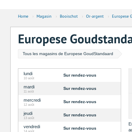
Home
›
Magasin
›
Booischot
›
Or-argent
›
Europese G
Europese Goudstandaa
Tous les magasins de Europese GoudStandaard
lundi
Sur rendez-vous
10 août
mardi
Sur rendez-vous
11 août
mercredi
Sur rendez-vous
12 août
jeudi
Sur rendez-vous
13 août
E
vendredi
Sur rendez-vous
a
14 août