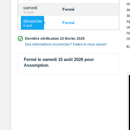
m
samedi
Fermé
a
15 août
a
dimanche
s
Fermé
9 août
u
n
m
Dernière vérification 10 février 2026
Des informations incorrectes? Faites-le nous savoir!
K
Fermé le samedi 15 août 2026 pour
Assomption