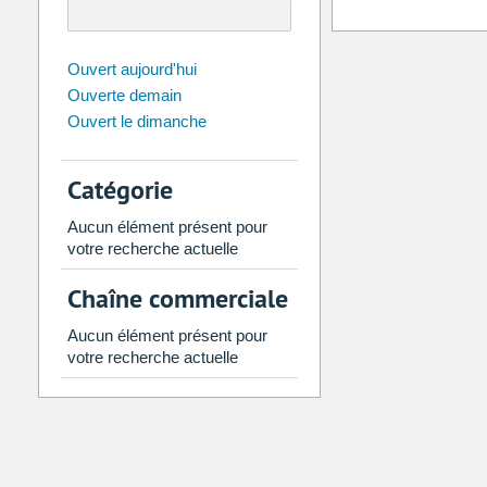
août
2026
Ouvert aujourd'hui
Ouverte demain
Di
Lu
Ma
Me
Je
Ve
Ouvert le dimanche
26
27
28
29
30
31
2
3
4
5
6
7
Catégorie
9
10
11
12
13
14
Aucun élément présent pour
16
17
18
19
20
21
votre recherche actuelle
23
24
25
26
27
28
Chaîne commerciale
30
31
1
2
3
4
Aucun élément présent pour
votre recherche actuelle
Aujourd'hui
Vider