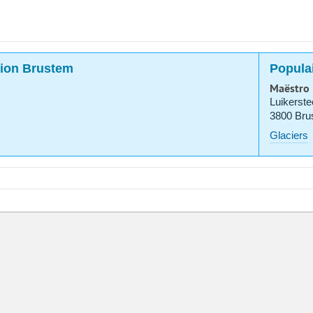
gion Brustem
Popula
Maëstro 
Luikerst
3800 Bru
Glaciers