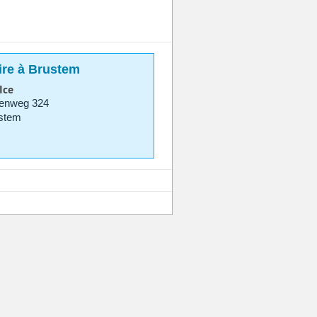
ire à Brustem
Ice
eenweg 324
stem