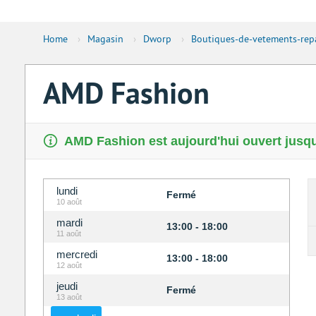
Home
›
Magasin
›
Dworp
›
Boutiques-de-vetements-repa
AMD Fashion
AMD Fashion est aujourd'hui ouvert jusqu
lundi
Fermé
10 août
mardi
13:00 - 18:00
11 août
mercredi
13:00 - 18:00
12 août
jeudi
Fermé
13 août