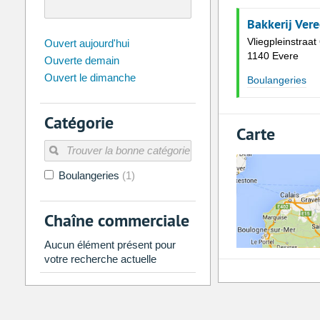
Bakkerij Ver
août
2026
Vliegpleinstraat
Ouvert aujourd'hui
1140 Evere
Ouverte demain
Di
Lu
Ma
Me
Je
Ve
Ouvert le dimanche
Boulangeries
26
27
28
29
30
31
2
3
4
5
6
7
Catégorie
9
10
11
12
13
14
Carte
16
17
18
19
20
21
Boulangeries
(1)
23
24
25
26
27
28
30
31
1
2
3
4
Chaîne commerciale
Aujourd'hui
Vider
Aucun élément présent pour
votre recherche actuelle