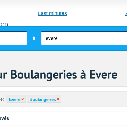
Last minutes
à
r Boulangeries à Evere
e:
Evere
Boulangeries
uvés