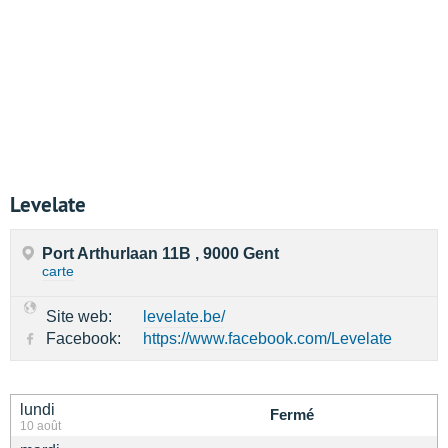
Levelate
Port Arthurlaan 11B , 9000 Gent
carte
Site web:
levelate.be/
Facebook:
https://www.facebook.com/Levelate
lundi
Fermé
10 août