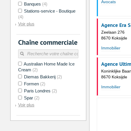
Avocats
Banques
(4)
Aujourd'hui
Vider
Stations-service - Boutique
(4)
Voir plus
Agence Era 
Zeelaan 276
8670 Koksijde
Chaîne commerciale
Immobilier
Agence Ulti
Australian Home Made Ice
Cream
(2)
Koninklijke Baa
Diemas Bakkerij
(2)
8670 Koksijde
Formen
(2)
Immobilier
Paris Londres
(2)
Spar
(2)
Voir plus