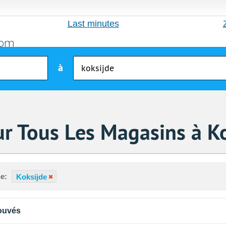
Last minutes
à
r Tous Les Magasins à K
e:
Koksijde
ouvés