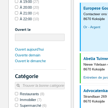
À 19:00
(27)
À 20:00
(20)
Europese Gou
À 21:00
(14)
Contacteer ons 
À 22:00
(10)
8670 Koksijde
Or - Argent
Ouvert le
août
2026
Ouvert aujourd'hui
Ouverte demain
Di
Lu
Ma
Me
Je
Ve
Abelia Tuinw
Ouvert le dimanche
26
27
28
29
30
31
Niewe Ydelaan 
8670 Koksijde
2
3
4
5
6
7
Catégorie
Entretien de jar
9
10
11
12
13
14
16
17
18
19
20
21
Advocatenkan
Restaurants
(8)
23
24
25
26
27
28
Strandlaan 269
Immobilier
(7)
8670 Koksijde
30
31
1
2
3
4
Supermarché
(6)