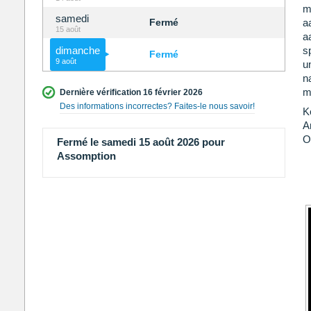
m
samedi
Fermé
a
15 août
a
dimanche
s
Fermé
9 août
u
n
m
Dernière vérification 16 février 2026
Des informations incorrectes? Faites-le nous savoir!
K
A
O
Fermé le samedi 15 août 2026 pour
Assomption