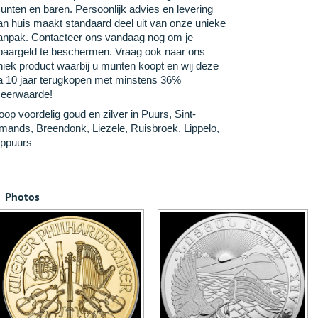
unten en baren. Persoonlijk advies en levering
an huis maakt standaard deel uit van onze unieke
anpak. Contacteer ons vandaag nog om je
paargeld te beschermen. Vraag ook naar ons
niek product waarbij u munten koopt en wij deze
a 10 jaar terugkopen met minstens 36%
eerwaarde!
oop voordelig goud en zilver in Puurs, Sint-
mands, Breendonk, Liezele, Ruisbroek, Lippelo,
ppuurs
Photos