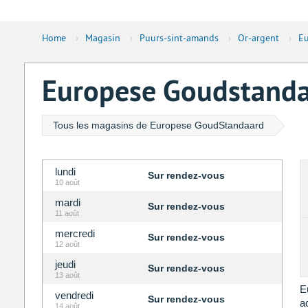
Home
›
Magasin
›
Puurs-sint-amands
›
Or-argent
›
Eu
Europese Goudstandaa
Tous les magasins de Europese GoudStandaard
lundi
Sur rendez-vous
10 août
mardi
Sur rendez-vous
11 août
mercredi
Sur rendez-vous
12 août
jeudi
Sur rendez-vous
13 août
E
vendredi
Sur rendez-vous
a
14 août