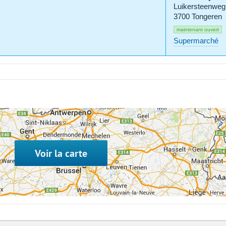
Luikersteenweg
3700 Tongeren
maintenant ouvert
Supermarché
Voir la carte