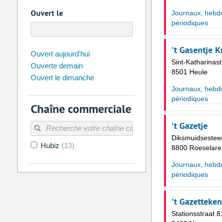
Ouvert le
Journaux, hebd
périodiques
't Gasentje 
août
2026
Ouvert aujourd'hui
Sint-Katharinas
Ouverte demain
Di
Lu
Ma
Me
Je
Ve
8501 Heule
Ouvert le dimanche
26
27
28
29
30
31
Journaux, hebd
2
3
4
5
6
7
périodiques
Chaîne commerciale
9
10
11
12
13
14
't Gazetje
16
17
18
19
20
21
Diksmuidseste
Hubiz
(13)
23
24
25
26
27
28
8800 Roeselare
30
31
1
2
3
4
Journaux, hebd
périodiques
Aujourd'hui
Vider
't Gazetteken
Stationsstraat 8