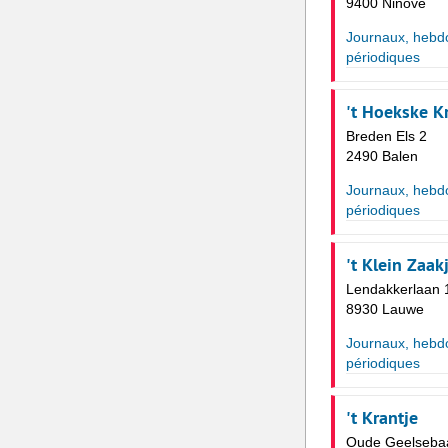
9400 Ninove
Journaux, hebd
périodiques
't Hoekske K
Breden Els 2
2490 Balen
Journaux, hebd
périodiques
't Klein Zaak
Lendakkerlaan 
8930 Lauwe
Journaux, hebd
périodiques
't Krantje
Oude Geelseba