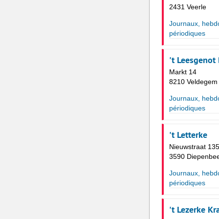
2431 Veerle
Journaux, hebd
périodiques
't Leesgenot
Markt 14
8210 Veldegem
Journaux, hebd
périodiques
't Letterke
Nieuwstraat 13
3590 Diepenbe
Journaux, hebd
périodiques
't Lezerke K