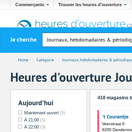
Commerçants
Trouver les heures d'ouverture
Je cherche
Home
›
Categorie
›
Journaux, hebdomadaires & périodiqu
Heures d'ouverture Jo
418 magasins t
Aujourd'hui
Maintenant ouvert
(5)
't Courantje
À 21:00
(5)
Veerstraat 6
À 22:00
(3)
9200 Denderm