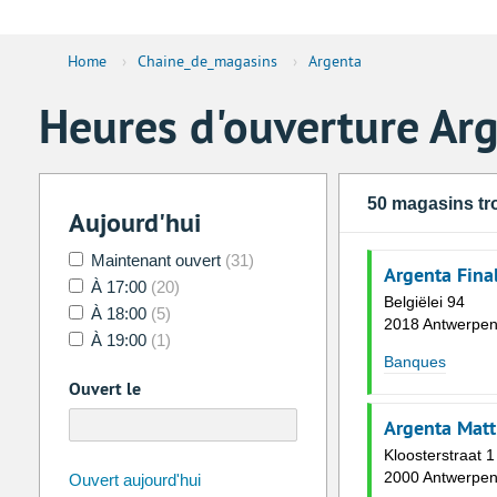
Home
›
Chaine_de_magasins
›
Argenta
Heures d'ouverture Ar
50 magasins tr
Aujourd'hui
Maintenant ouvert
(31)
Argenta Final
À 17:00
(20)
Belgiëlei 94
À 18:00
(5)
2018 Antwerpe
À 19:00
(1)
Banques
Ouvert le
Argenta Matt
Kloosterstraat 1
août
2026
2000 Antwerpe
Ouvert aujourd'hui