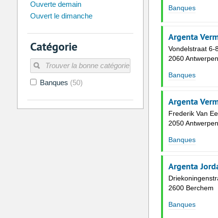
Ouverte demain
Di
Lu
Ma
Me
Je
Ve
Banques
Ouvert le dimanche
26
27
28
29
30
31
2
3
4
5
6
7
Argenta Verm
Catégorie
Vondelstraat 6-
9
10
11
12
13
14
2060 Antwerpe
16
17
18
19
20
21
Banques
Banques
(50)
23
24
25
26
27
28
30
31
1
2
3
4
Argenta Verm
Frederik Van Ee
2050 Antwerpe
Aujourd'hui
Vider
Banques
Argenta Jor
Driekoningenstr
2600 Berchem
Banques