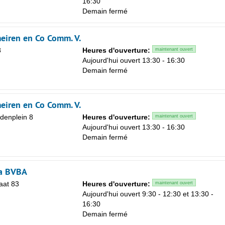
16:30
Sa
Demain fermé
1
8
eiren en Co Comm. V.
8
Heures d'ouverture:
maintenant ouvert
15
n
Aujourd'hui ouvert 13:30 - 16:30
22
Demain fermé
29
5
eiren en Co Comm. V.
denplein 8
Heures d'ouverture:
maintenant ouvert
n
Aujourd'hui ouvert 13:30 - 16:30
Demain fermé
da BVBA
aat 83
Heures d'ouverture:
maintenant ouvert
Aujourd'hui ouvert 9:30 - 12:30 et 13:30 -
16:30
Demain fermé