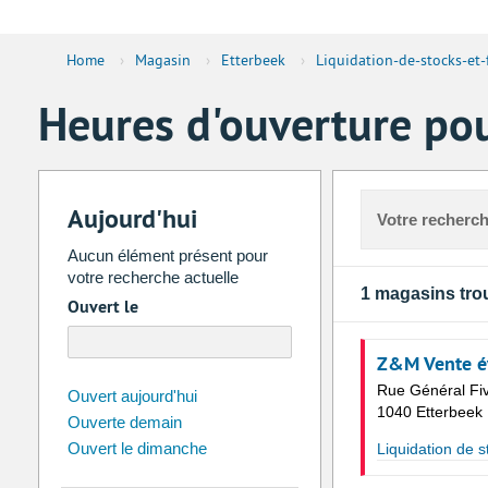
Home
›
Magasin
›
Etterbeek
›
Liquidation-de-stocks-et-f
Heures d'ouverture pou
Aujourd'hui
Votre recherch
Aucun élément présent pour
votre recherche actuelle
1 magasins tro
Ouvert le
Z&M Vente é
Rue Général Fi
août
2026
Ouvert aujourd'hui
1040 Etterbeek
Ouverte demain
Di
Lu
Ma
Me
Je
Ve
Ouvert le dimanche
Liquidation de st
26
27
28
29
30
31