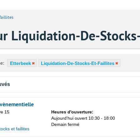
aillites
r Liquidation-De-Stocks-E
e:
Etterbeek
Liquidation-De-Stocks-Et-Faillites
uvés
vènementielle
ve 15
Heures d'ouverture:
Aujourd'hui ouvert 10:30 - 18:00
Sa
Demain fermé
ocks et faillites
1