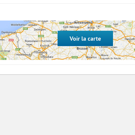
8
15
22
29
Voir la carte
5